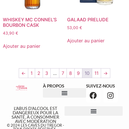
WHISKEY MC CONNEL’S
GALAAD PRELUDE
BOURBON CASK
53,00
€
43,90
€
Ajouter au panier
Ajouter au panier
←
1
2
3
…
7
8
9
10
11
→
À PROPOS
SUIVEZ-NOUS
NOS ÉVÉNEMENTS
L'ABUS D’ALCOOL EST
DANGEREUX POUR LA
SANTÉ, À CONSOMMER
AVEC MODÉRATION
© 2024 LES CAVES DU TREGOR -